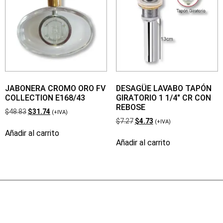
JABONERA CROMO ORO FV
DESAGÜE LAVABO TAPÓN
COLLECTION E168/43
GIRATORIO 1 1/4″ CR CON
REBOSE
$
48.83
$
31.74
(+IVA)
$
7.27
$
4.73
(+IVA)
Añadir al carrito
Añadir al carrito