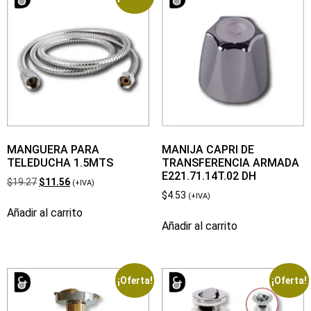
MANGUERA PARA
MANIJA CAPRI DE
TELEDUCHA 1.5MTS
TRANSFERENCIA ARMADA
E221.71.14T.02 DH
$
19.27
$
11.56
(+IVA)
$
4.53
(+IVA)
Añadir al carrito
Añadir al carrito
¡Oferta!
¡Oferta!