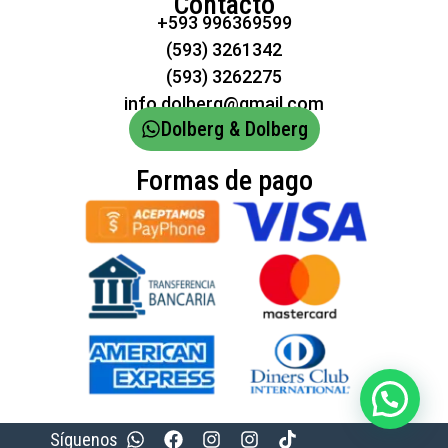
Contacto
+593 996369599
(593) 3261342
(593) 3262275
info.dolberg@gmail.com
Dolberg & Dolberg
Formas de pago
Síguenos