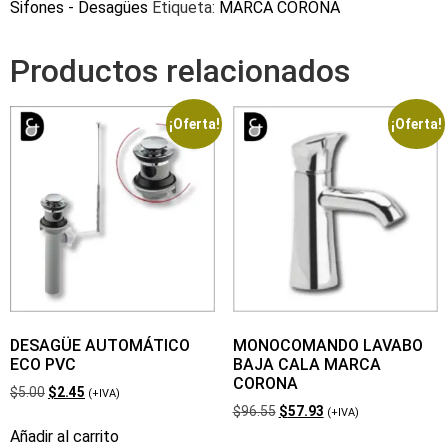
Sifones - Desagües
Etiqueta:
MARCA CORONA
Productos relacionados
¡Oferta!
¡Oferta!
DESAGÜE AUTOMÁTICO
MONOCOMANDO LAVABO
ECO PVC
BAJA CALA MARCA
CORONA
$
5.00
$
2.45
(+IVA)
$
96.55
$
57.93
(+IVA)
Añadir al carrito