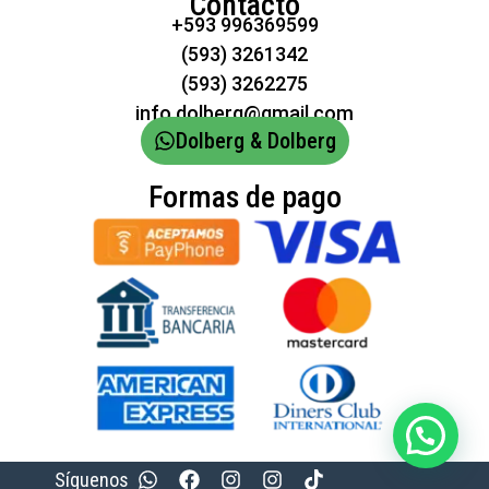
Contacto
+593 996369599
(593) 3261342
(593) 3262275
info.dolberg@gmail.com
Dolberg & Dolberg
Formas de pago
Síguenos