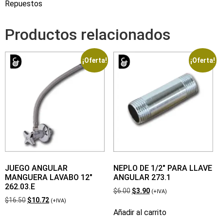
Repuestos
Productos relacionados
¡Oferta!
¡Oferta!
JUEGO ANGULAR
NEPLO DE 1/2″ PARA LLAVE
MANGUERA LAVABO 12″
ANGULAR 273.1
262.03.E
$
6.00
$
3.90
(+IVA)
$
16.50
$
10.72
(+IVA)
Añadir al carrito