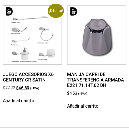
¡Oferta!
JUEGO ACCESORIOS X6
MANIJA CAPRI DE
CENTURY CR SATIN
TRANSFERENCIA ARMADA
E221.71.14T.02 DH
$
77.72
$
46.63
(+IVA)
$
4.53
(+IVA)
Añadir al carrito
Añadir al carrito