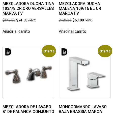
MEZCLADORA DUCHA TINA
MEZCLADORA DUCHA
103/78 CR.ORO VERSALLES
MALENA 109/16 BL CR
MARCA FV
MARCA FV
$
149.65
$
74.83
$
126.02
$
63.00
(+IVA)
(+IVA)
Añadir al carrito
Añadir al carrito
¡Oferta!
¡Oferta!
MEZCLADORA DE LAVABO
MONOCOMANDO LAVABO
8” DE PALANCA CONJUNTO
BAJA BRASSIA MARCA