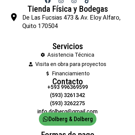
Tienda Física y Bodegas
De Las Fucsias 473 & Av. Eloy Alfaro,
Quito 170504
Servicios
Asistencia Técnica
Visita en obra para proyectos
Financiamiento
Contacto
+593 996369599
(593) 3261342
(593) 3262275
info.dolberg@gmail.com
Dolberg & Dolberg
Formas de pago