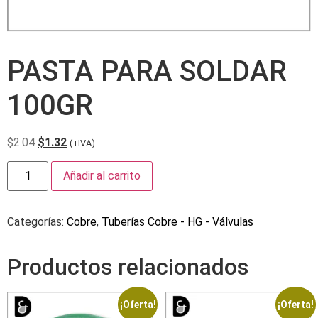
PASTA PARA SOLDAR
100GR
$
2.04
$
1.32
(+IVA)
Añadir al carrito
Categorías:
Cobre
,
Tuberías Cobre - HG - Válvulas
Productos relacionados
¡Oferta!
¡Oferta!