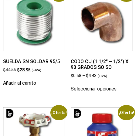
SUELDA SN SOLDAR 95/5
CODO CU (1 1/2″ – 1/2″) X
90 GRADOS SO SO
$
44.55
$
28.95
(+IVA)
$
0.58
–
$
4.43
(+IVA)
Añadir al carrito
Seleccionar opciones
¡Oferta!
¡Oferta!