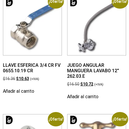
¡Oferta!
¡Oferta!
LLAVE ESFERICA 3/4 CR FV
JUEGO ANGULAR
0655.10.19 CR
MANGUERA LAVABO 12″
262.03.E
$
16.36
$
10.63
(+IVA)
$
16.50
$
10.72
(+IVA)
Añadir al carrito
Añadir al carrito
¡Oferta!
¡Oferta!