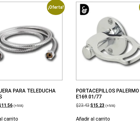
¡Oferta!
ERA PARA TELEDUCHA
PORTACEPILLOS PALERMO
S
E169.01/77
$
11.56
$
23.43
$
15.23
(+IVA)
(+IVA)
l carrito
Añadir al carrito