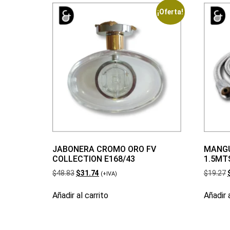
¡Oferta!
JABONERA CROMO ORO FV
MANGU
COLLECTION E168/43
1.5MT
$
48.83
$
31.74
$
19.27
(+IVA)
Añadir al carrito
Añadir a