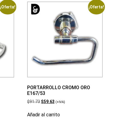
¡Oferta!
¡Oferta!
PORTARROLLO CROMO ORO
E167/53
$
91.73
$
59.63
(+IVA)
Añadir al carrito