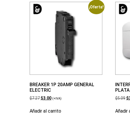
¡Oferta!
BREAKER 1P 20AMP GENERAL
INTER
ELECTRIC
PLATA
$
7.27
$
3.00
$
5.09
$
(+IVA)
Añadir al carrito
Añadir a