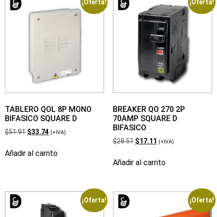
¡Oferta!
¡Oferta!
TABLERO QOL 8P MONO
BREAKER QO 270 2P
BIFASICO SQUARE D
70AMP SQUARE D
BIFASICO
$
51.91
$
33.74
(+IVA)
$
28.51
$
17.11
(+IVA)
Añadir al carrito
Añadir al carrito
¡Oferta!
¡Oferta!