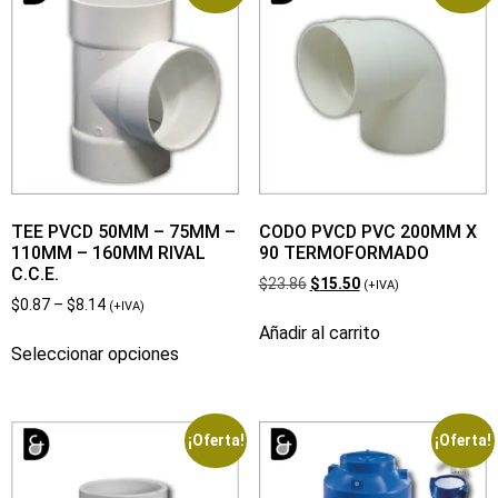
TEE PVCD 50MM – 75MM –
CODO PVCD PVC 200MM X
110MM – 160MM RIVAL
90 TERMOFORMADO
C.C.E.
$
23.86
$
15.50
(+IVA)
$
0.87
–
$
8.14
(+IVA)
Añadir al carrito
Seleccionar opciones
¡Oferta!
¡Oferta!