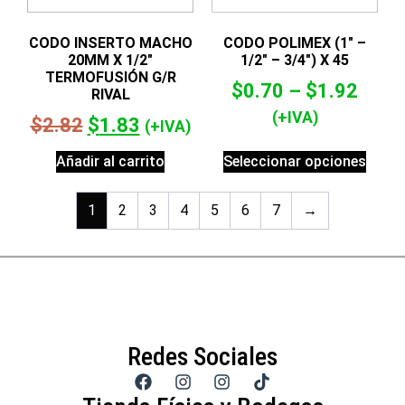
CODO INSERTO MACHO
CODO POLIMEX (1″ –
20MM X 1/2″
1/2″ – 3/4″) X 45
TERMOFUSIÓN G/R
$
0.70
–
$
1.92
RIVAL
(+IVA)
$
2.82
$
1.83
(+IVA)
Añadir al carrito
Seleccionar opciones
1
2
3
4
5
6
7
→
Redes Sociales