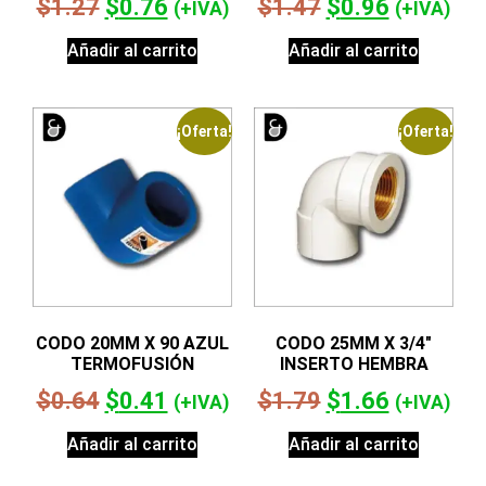
$
1.27
$
0.76
$
1.47
$
0.96
(+IVA)
(+IVA)
Añadir al carrito
Añadir al carrito
¡Oferta!
¡Oferta!
CODO 20MM X 90 AZUL
CODO 25MM X 3/4″
TERMOFUSIÓN
INSERTO HEMBRA
$
0.64
$
0.41
$
1.79
$
1.66
(+IVA)
(+IVA)
Añadir al carrito
Añadir al carrito