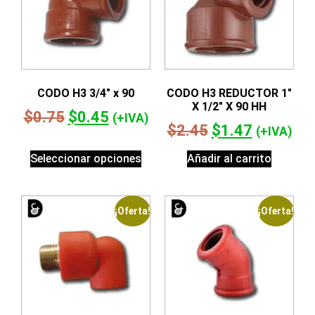
CODO H3 3/4″ x 90
CODO H3 REDUCTOR 1″
X 1/2″ X 90 HH
$
0.75
$
0.45
(+IVA)
$
2.45
$
1.47
(+IVA)
Seleccionar opciones
Añadir al carrito
¡Oferta!
¡Oferta!