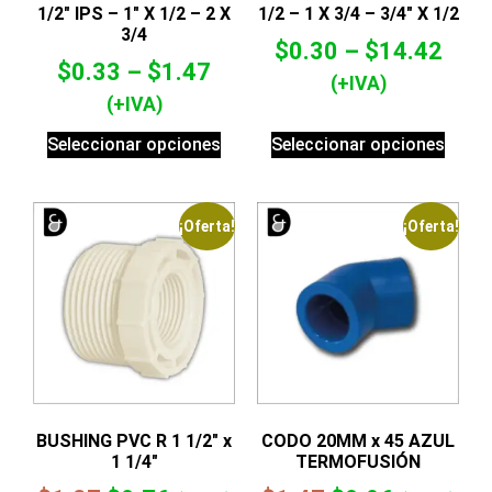
1/2″ IPS – 1″ X 1/2 – 2 X
1/2 – 1 X 3/4 – 3/4″ X 1/2
3/4
$
0.30
–
$
14.42
$
0.33
–
$
1.47
(+IVA)
(+IVA)
Seleccionar opciones
Seleccionar opciones
¡Oferta!
¡Oferta!
BUSHING PVC R 1 1/2″ x
CODO 20MM x 45 AZUL
1 1/4″
TERMOFUSIÓN