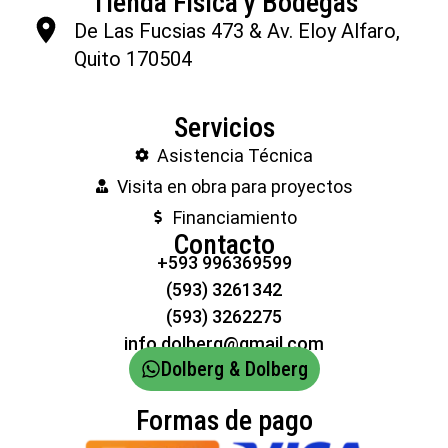
Tienda Física y Bodegas
De Las Fucsias 473 & Av. Eloy Alfaro,
Quito 170504
Servicios
Asistencia Técnica
Visita en obra para proyectos
Financiamiento
Contacto
+593 996369599
(593) 3261342
(593) 3262275
info.dolberg@gmail.com
Dolberg & Dolberg
Formas de pago