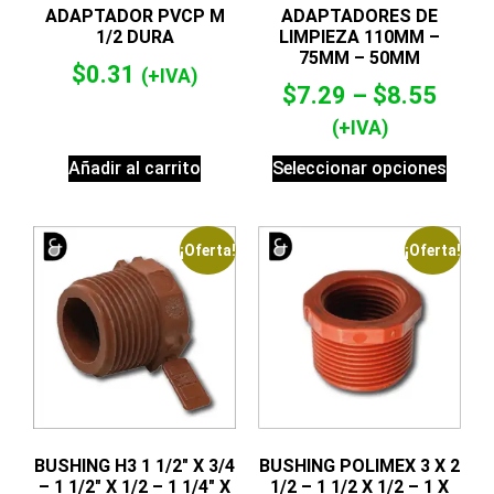
ADAPTADOR PVCP M
ADAPTADORES DE
1/2 DURA
LIMPIEZA 110MM –
75MM – 50MM
$
0.31
(+IVA)
$
7.29
–
$
8.55
(+IVA)
Añadir al carrito
Seleccionar opciones
¡Oferta!
¡Oferta!
BUSHING H3 1 1/2″ X 3/4
BUSHING POLIMEX 3 X 2
– 1 1/2″ X 1/2 – 1 1/4″ X
1/2 – 1 1/2 X 1/2 – 1 X