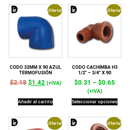
¡Oferta!
¡Oferta!
CODO 32MM X 90 AZUL
CODO CACHIMBA H3
TERMOFUSIÓN
1/2″ – 3/4″ X 90
$
2.18
$
1.42
$
0.31
–
$
0.65
(+IVA)
(+IVA)
Añadir al carrito
Seleccionar opciones
¡Oferta!
¡Oferta!