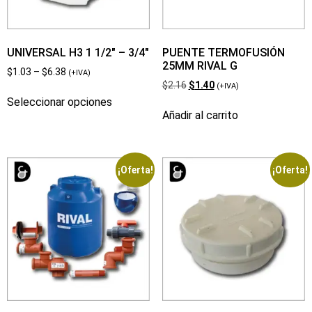
UNIVERSAL H3 1 1/2″ – 3/4″
PUENTE TERMOFUSIÓN
25MM RIVAL G
$
1.03
–
$
6.38
(+IVA)
$
2.16
$
1.40
(+IVA)
Seleccionar opciones
Añadir al carrito
¡Oferta!
¡Oferta!