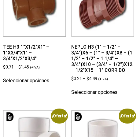
TEE H3 1″X1/2″X1″ –
NEPLO H3 (1″ – 1/2″ –
1″X3/4″X1″ –
3/4″)X6 – (1″ – 3/4″)X8 – (1
3/4″X1/2″X3/4″
1/2″ – 1/2″ – 1 1/4″ –
3/4″)X10 – (3/4″ – 1/2″)X12
$
0.71
–
$
1.45
(+IVA)
– 1/2″X15 – 1″ CORRIDO
$
0.21
–
$
4.49
(+IVA)
Seleccionar opciones
Seleccionar opciones
¡Oferta!
¡Oferta!