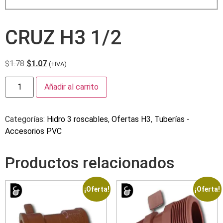
CRUZ H3 1/2
$
1.78
$
1.07
(+IVA)
Añadir al carrito
Categorías:
Hidro 3 roscables
,
Ofertas H3
,
Tuberías -
Accesorios PVC
Productos relacionados
¡Oferta!
¡Oferta!