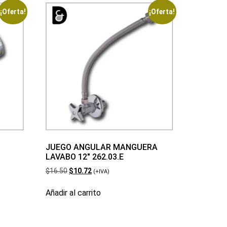
¡Oferta!
¡Oferta!
JUEGO ANGULAR MANGUERA
LAVABO 12″ 262.03.E
$
16.50
$
10.72
(+IVA)
Añadir al carrito