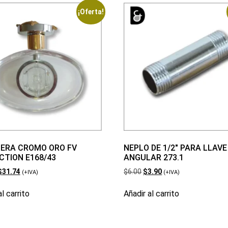
¡Oferta!
ERA CROMO ORO FV
NEPLO DE 1/2″ PARA LLAVE
CTION E168/43
ANGULAR 273.1
$
31.74
$
6.00
$
3.90
(+IVA)
(+IVA)
l carrito
Añadir al carrito