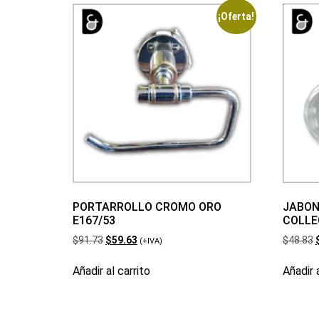
¡Oferta!
PORTARROLLO CROMO ORO
JABON
E167/53
COLLE
$
91.73
$
59.63
$
48.83
(+IVA)
Añadir al carrito
Añadir a