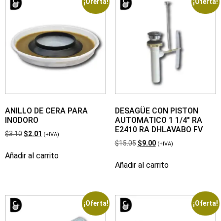
¡Oferta!
¡Oferta!
ANILLO DE CERA PARA
DESAGÜE CON PISTON
INODORO
AUTOMATICO 1 1/4″ RA
E2410 RA DHLAVABO FV
$
3.10
$
2.01
(+IVA)
$
15.05
$
9.00
(+IVA)
Añadir al carrito
Añadir al carrito
¡Oferta!
¡Oferta!