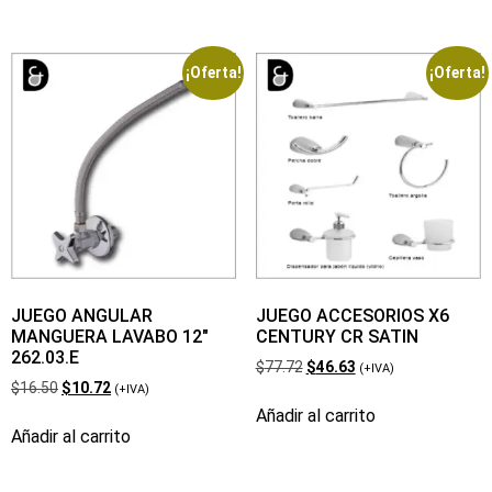
¡Oferta!
¡Oferta!
JUEGO ANGULAR
JUEGO ACCESORIOS X6
MANGUERA LAVABO 12″
CENTURY CR SATIN
262.03.E
$
77.72
$
46.63
(+IVA)
$
16.50
$
10.72
(+IVA)
Añadir al carrito
Añadir al carrito