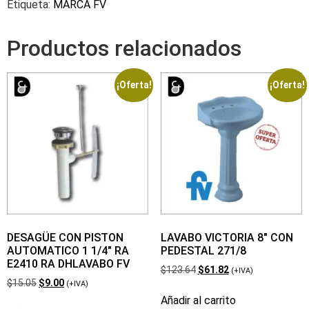
Etiqueta:
MARCA FV
Productos relacionados
¡Oferta!
¡Oferta!
DESAGÜE CON PISTON
LAVABO VICTORIA 8″ CON
AUTOMATICO 1 1/4″ RA
PEDESTAL 271/8
E2410 RA DHLAVABO FV
$
123.64
$
61.82
(+IVA)
$
15.05
$
9.00
(+IVA)
Añadir al carrito