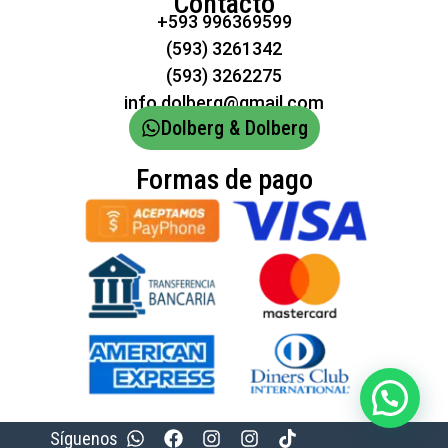
Contacto
+593 996369599
(593) 3261342
(593) 3262275
info.dolberg@gmail.com
Dolberg & Dolberg
Formas de pago
Síguenos