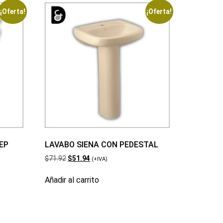
¡Oferta!
¡Oferta!
EP
LAVABO SIENA CON PEDESTAL
$
71.92
$
51.94
(+IVA)
Añadir al carrito