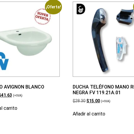
¡Oferta!
O AVIGNON BLANCO
DUCHA TELÉFONO MANO R
NEGRA FV 119.21A.01
$
41.63
(+IVA)
$
28.30
$
15.00
(+IVA)
l carrito
Añadir al carrito