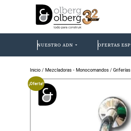
NUESTRO ADN
OFERTAS ESP
Inicio
/
Mezcladoras - Monocomandos
/
Grifería
¡Oferta!