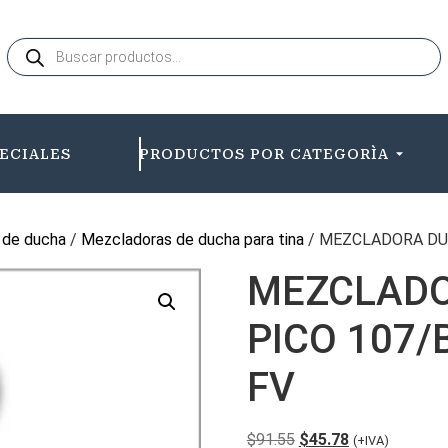
ECIALES
PRODUCTOS POR CATEGORÌA
s de ducha
/
Mezcladoras de ducha para tina
/ MEZCLADORA DUC
MEZCLADO
PICO 107/
FV
$
91.55
$
45.78
(+IVA)