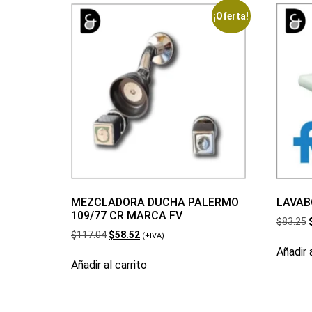
¡Oferta!
MEZCLADORA DUCHA PALERMO
LAVAB
109/77 CR MARCA FV
$
83.25
$
117.04
$
58.52
(+IVA)
Añadir a
Añadir al carrito