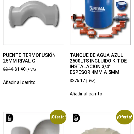
PUENTE TERMOFUSIÓN
TANQUE DE AGUA AZUL
25MM RIVAL G
2500LTS INCLUIDO KIT DE
INSTALACIÓN 3/4″
$
2.16
$
1.40
(+IVA)
ESPESOR 4MM A 5MM
$
276.17
(+IVA)
Añadir al carrito
Añadir al carrito
¡Oferta!
¡Oferta!