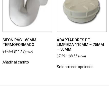
SIFÓN PVC 160MM
ADAPTADORES DE
TERMOFORMADO
LIMPIEZA 110MM – 75MM
– 50MM
$
17.64
$
11.47
(+IVA)
$
7.29
–
$
8.55
(+IVA)
Añadir al carrito
Seleccionar opciones