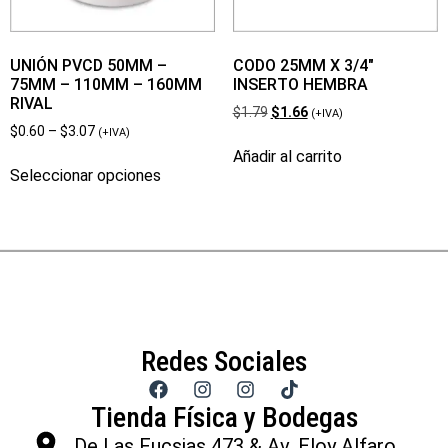
UNIÓN PVCD 50MM –
CODO 25MM X 3/4″
75MM – 110MM – 160MM
INSERTO HEMBRA
RIVAL
$
1.79
$
1.66
(+IVA)
$
0.60
–
$
3.07
(+IVA)
Añadir al carrito
Seleccionar opciones
Redes Sociales
Tienda Física y Bodegas
De Las Fucsias 473 & Av. Eloy Alfaro,