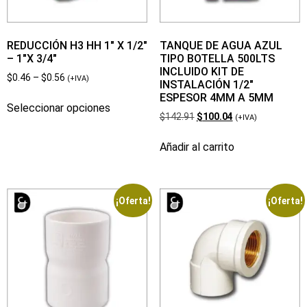
REDUCCIÓN H3 HH 1″ X 1/2″
TANQUE DE AGUA AZUL
– 1″X 3/4″
TIPO BOTELLA 500LTS
INCLUIDO KIT DE
$
0.46
–
$
0.56
(+IVA)
INSTALACIÓN 1/2″
ESPESOR 4MM A 5MM
Seleccionar opciones
$
142.91
$
100.04
(+IVA)
Añadir al carrito
¡Oferta!
¡Oferta!