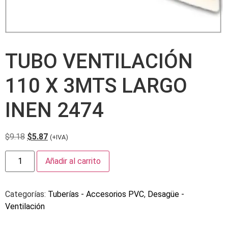
TUBO VENTILACIÓN
110 X 3MTS LARGO
INEN 2474
$
9.18
$
5.87
(+IVA)
Añadir al carrito
Categorías:
Tuberías - Accesorios PVC
,
Desagüe -
Ventilación