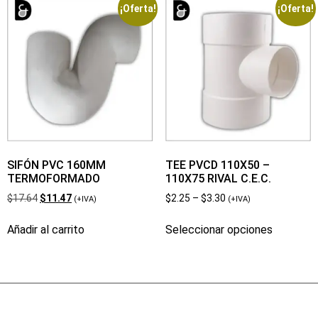
¡Oferta!
¡Oferta!
SIFÓN PVC 160MM
TEE PVCD 110X50 –
TERMOFORMADO
110X75 RIVAL C.E.C.
$
17.64
$
11.47
$
2.25
–
$
3.30
(+IVA)
(+IVA)
Añadir al carrito
Seleccionar opciones