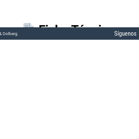
Ficha Técnica
Síguenos
& Dolberg.