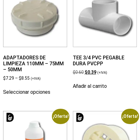
ADAPTADORES DE
TEE 3/4 PVC PEGABLE
LIMPIEZA 110MM – 75MM
DURA PVCPP
– 50MM
$
0.60
$
0.39
(+IVA)
$
7.29
–
$
8.55
(+IVA)
Añadir al carrito
Seleccionar opciones
¡Oferta!
¡Oferta!