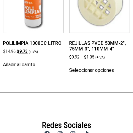
POLILIMPIA 1000CC LITRO
REJILLAS PVCD 50MM-2″,
75MM-3″, 110MM-4″
$
14.96
$
9.73
(+IVA)
$
0.92
–
$
1.05
(+IVA)
Añadir al carrito
Seleccionar opciones
Redes Sociales