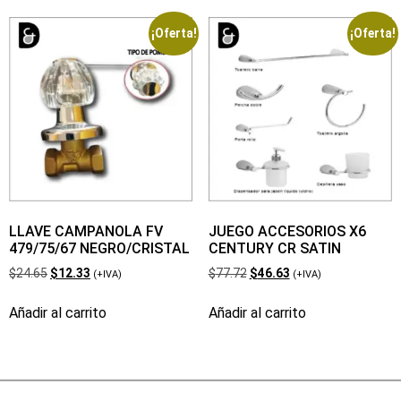
¡Oferta!
¡Oferta!
LLAVE CAMPANOLA FV
JUEGO ACCESORIOS X6
479/75/67 NEGRO/CRISTAL
CENTURY CR SATIN
$
24.65
$
12.33
$
77.72
$
46.63
(+IVA)
(+IVA)
Añadir al carrito
Añadir al carrito