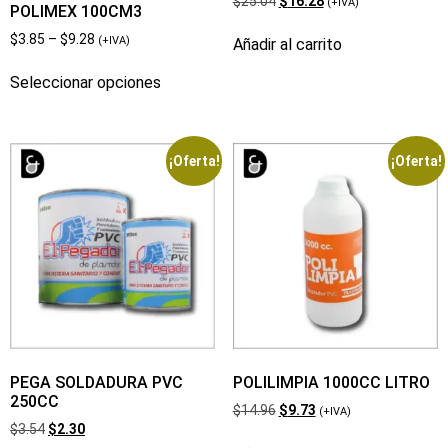
$
25.04
$
16.28
(+IVA)
POLIMEX 100CM3
$
3.85
–
$
9.28
(+IVA)
Añadir al carrito
Seleccionar opciones
¡Oferta!
¡Oferta!
PEGA SOLDADURA PVC
POLILIMPIA 1000CC LITRO
250CC
$
14.96
$
9.73
(+IVA)
$
3.54
$
2.30