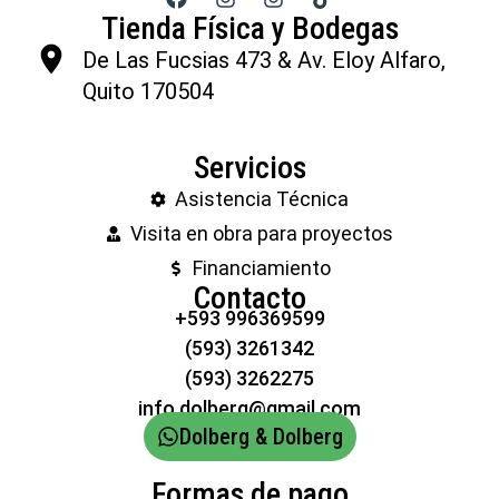
Tienda Física y Bodegas
De Las Fucsias 473 & Av. Eloy Alfaro,
Quito 170504
Servicios
Asistencia Técnica
Visita en obra para proyectos
Financiamiento
Contacto
+593 996369599
(593) 3261342
(593) 3262275
info.dolberg@gmail.com
Dolberg & Dolberg
Formas de pago