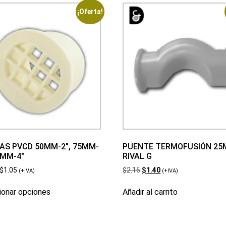
¡Oferta!
LAS PVCD 50MM-2″, 75MM-
PUENTE TERMOFUSIÓN 2
0MM-4″
RIVAL G
$
1.05
$
2.16
$
1.40
(+IVA)
(+IVA)
ionar opciones
Añadir al carrito