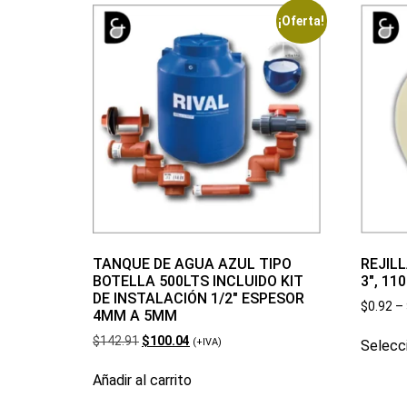
¡Oferta!
TANQUE DE AGUA AZUL TIPO
REJIL
BOTELLA 500LTS INCLUIDO KIT
3″, 11
DE INSTALACIÓN 1/2″ ESPESOR
$
0.92
–
4MM A 5MM
$
142.91
$
100.04
(+IVA)
Selecc
Añadir al carrito