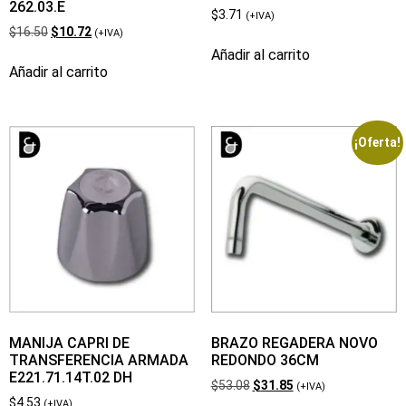
262.03.E
$
3.71
(+IVA)
$
16.50
$
10.72
(+IVA)
Añadir al carrito
Añadir al carrito
¡Oferta!
MANIJA CAPRI DE
BRAZO REGADERA NOVO
TRANSFERENCIA ARMADA
REDONDO 36CM
E221.71.14T.02 DH
$
53.08
$
31.85
(+IVA)
$
4.53
(+IVA)