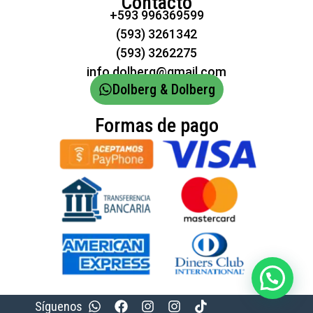
Contacto
+593 996369599
(593) 3261342
(593) 3262275
info.dolberg@gmail.com
Dolberg & Dolberg
Formas de pago
Síguenos