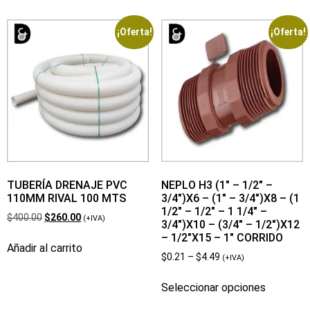
¡Oferta!
¡Oferta!
TUBERÍA DRENAJE PVC
NEPLO H3 (1″ – 1/2″ –
110MM RIVAL 100 MTS
3/4″)X6 – (1″ – 3/4″)X8 – (1
1/2″ – 1/2″ – 1 1/4″ –
$
400.00
$
260.00
(+IVA)
3/4″)X10 – (3/4″ – 1/2″)X12
– 1/2″X15 – 1″ CORRIDO
Añadir al carrito
$
0.21
–
$
4.49
(+IVA)
Seleccionar opciones