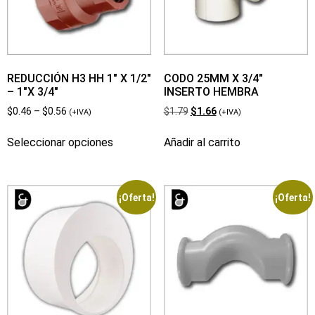
REDUCCIÓN H3 HH 1″ X 1/2″
CODO 25MM X 3/4″
– 1″X 3/4″
INSERTO HEMBRA
$
0.46
–
$
0.56
$
1.79
$
1.66
(+IVA)
(+IVA)
Seleccionar opciones
Añadir al carrito
¡Oferta!
¡Oferta!